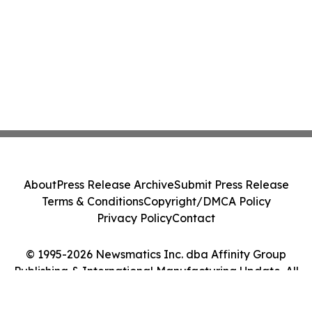
About
Press Release Archive
Submit Press Release
Terms & Conditions
Copyright/DMCA Policy
Privacy Policy
Contact
© 1995-2026 Newsmatics Inc. dba Affinity Group
Publishing & International Manufacturing Update. All
Rights Reserved.