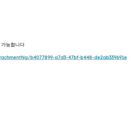
용 가능합니다
ttachmentNg/b4077899-a7d3-47bf-b448-de2ab339691e