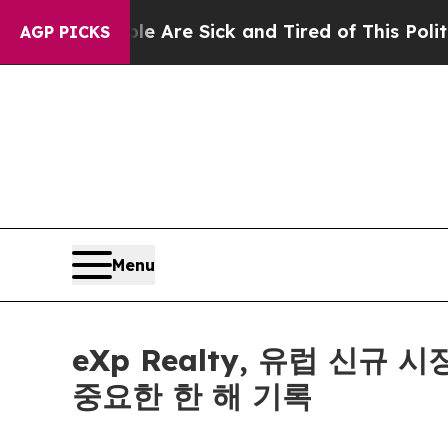
eople Are Sick and Tired of This Politics of Hatr
AGP PICKS
Menu
eXp Realty, 유럽 신규
중요한 한 해 기록