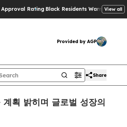
Rating
Black Residents Warned of Abusive Cops fo
View all
Provided by AGP
Share
 진출 계획 밝히며 글로벌 성장의