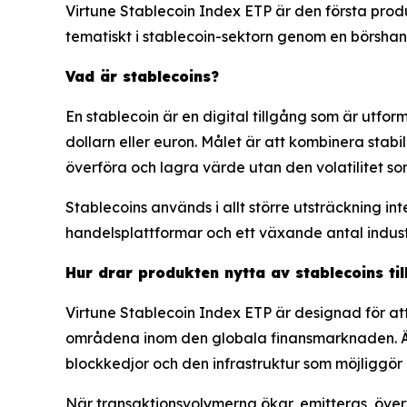
Virtune Stablecoin Index ETP är den första produk
tematiskt i stablecoin-sektorn genom en börsha
Vad är stablecoins?
En stablecoin är en digital tillgång som är utform
dollarn eller euron. Målet är att kombinera stabi
överföra och lagra värde utan den volatilitet s
Stablecoins används i allt större utsträckning in
handelsplattformar och ett växande antal industr
Hur drar produkten nytta av stablecoins til
Virtune Stablecoin Index ETP är designad för at
områdena inom den globala finansmarknaden. Äve
blockkedjor och den infrastruktur som möjliggör
När transaktionsvolymerna ökar, emitteras, över