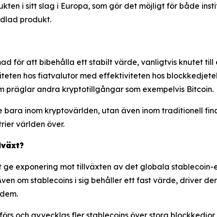
ten i sitt slag i Europa, som gör det möjligt för både insti
ndlad produkt.
ad för att bibehålla ett stabilt värde, vanligtvis knutet ti
liteten hos fiatvalutor med effektiviteten hos blockkedjete
om präglar andra kryptotillgångar som exempelvis Bitcoin.
te bara inom kryptovärlden, utan även inom traditionell fin
ier världen över.
lväxt?
t ge exponering mot tillväxten av det globala stablecoin
n om stablecoins i sig behåller ett fast värde, driver 
 dem.
förs och avvecklas fler stablecoins över stora blockkedj