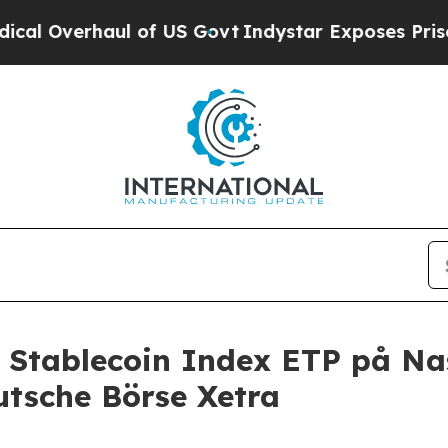
l of US Govt
Indystar Exposes Prison Failures, 
e Stablecoin Index ETP på N
utsche Börse Xetra