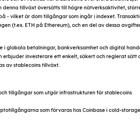
denna tillväxt översätts till högre nätverksaktivitet, stö
å - vilket är dom tillgångar som ingår i indexet. Transakt
gen (t.ex. ETH på Ethereum), och en del av dessa avgifter 
ade i globala betalningar, bankverksamhet och digital han
n erbjuder investerare ett enkelt, säkert och reglerat sä
 av stablecoins tillväxt.
ch tillgångar som utgör infrastrukturen för stablecoins
totillgångarna som förvaras hos Coinbase i cold-storage 