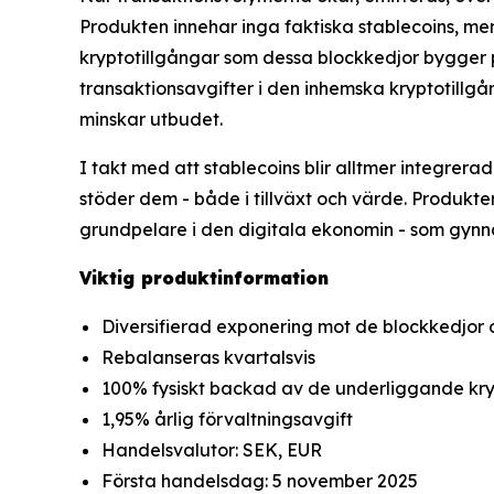
Produkten innehar inga faktiska stablecoins, men 
kryptotillgångar som dessa blockkedjor bygger p
transaktionsavgifter i den inhemska kryptotillgån
minskar utbudet.
I takt med att stablecoins blir alltmer integrer
stöder dem - både i tillväxt och värde. Produkte
grundpelare i den digitala ekonomin - som gynnas
Viktig produktinformation
Diversifierad exponering mot de blockkedjor o
Rebalanseras kvartalsvis
100% fysiskt backad av de underliggande kryp
1,95% årlig förvaltningsavgift
Handelsvalutor: SEK, EUR
Första handelsdag: 5 november 2025