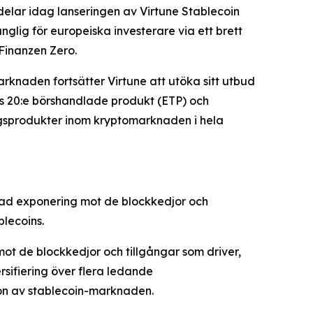
delar idag lanseringen av Virtune Stablecoin
lig för europeiska investerare via ett brett
Finanzen Zero.
rknaden fortsätter Virtune att utöka sitt utbud
es 20:e börshandlade produkt (ETP) och
ingsprodukter inom kryptomarknaden i hela
rad exponering mot de blockkedjor och
blecoins.
 mot de blockkedjor och tillgångar som driver,
rsifiering över flera ledande
ion av stablecoin-marknaden.