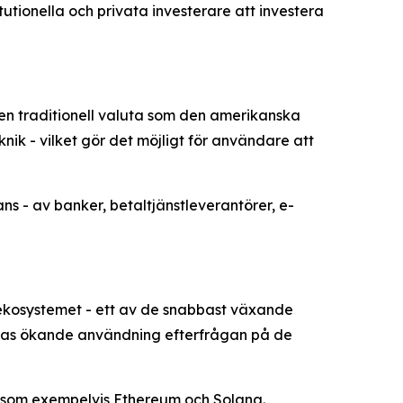
tutionella och privata investerare att investera
ll en traditionell valuta som den amerikanska
knik - vilket gör det möjligt för användare att
ans - av banker, betaltjänstleverantörer, e-
-ekosystemet - ett av de snabbast växande
deras ökande användning efterfrågan på de
or som exempelvis Ethereum och Solana.