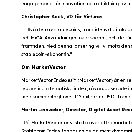
engagemang för innovation och utbildning av ma
Christopher Kock, VD för Virtune:
”Tillväxten av stablecoins, framtidens digitala 
och MiCA. Användningen ökar snabbt, och det finn
framtiden. Med denna lansering vill vi möta den
stablecoin-ekonomin.”
Om MarketVector
MarketVector Indexes™ (MarketVector) är en reg
ledare inom tematiska index, råvarubaserade in
med sammanlagt över 112 miljarder USD i förvalt
Martin Leinweber, Director, Digital Asset Re
”På MarketVector är vi stolta över att samarbet
Stablecoin Index fångar en av de mest dynamiska