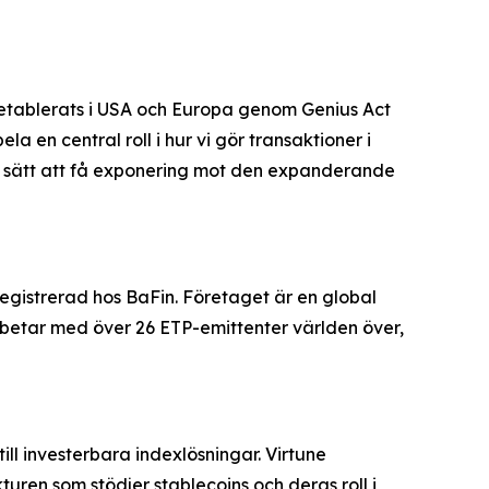
ar etablerats i USA och Europa genom Genius Act
 en central roll i hur vi gör transaktioner i
lt sätt att få exponering mot den expanderande
gistrerad hos BaFin. Företaget är en global
rbetar med över 26 ETP-emittenter världen över,
ll investerbara indexlösningar. Virtune
ren som stödjer stablecoins och deras roll i