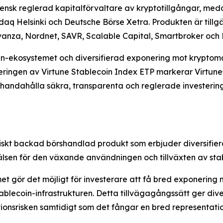
ensk reglerad kapitalförvaltare av kryptotillgångar, med
Helsinki och Deutsche Börse Xetra. Produkten är tillgäng
vanza, Nordnet, SAVR, Scalable Capital, Smartbroker och 
in-ekosystemet och diversifierad exponering mot kryptoma
seringen av Virtune Stablecoin Index ETP markerar Virtun
 tillhandahålla säkra, transparenta och reglerade invester
siskt backad börshandlad produkt som erbjuder diversifie
rälsen för den växande användningen och tillväxten av sta
met gör det möjligt för investerare att få bred exponering
ablecoin-infrastrukturen. Detta tillvägagångssätt ger dive
tionsrisken samtidigt som det fångar en bred representat