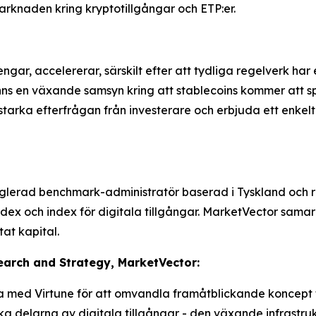
rknaden kring kryptotillgångar och ETP:er.
pengar, accelererar, särskilt efter att tydliga regelverk h
s en växande samsyn kring att stablecoins kommer att spela
 starka efterfrågan från investerare och erbjuda ett enke
lerad benchmark-administratör baserad i Tyskland och re
dex och index för digitala tillgångar. MarketVector sama
at kapital.
search and Strategy, MarketVector:
a med Virtune för att omvandla framåtblickande koncept ti
 delarna av digitala tillgångar - den växande infrastruktu