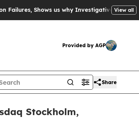
Shows us why Investigative Journalism Matters
T
View all
Provided by AGP
Share
asdaq Stockholm,