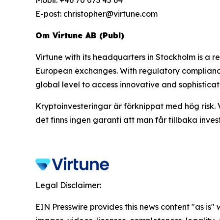
Mobil: +46 70 073 45 64
E-post: christopher@virtune.com
Om Virtune AB (Publ)
Virtune with its headquarters in Stockholm is a
European exchanges. With regulatory compliance,
global level to access innovative and sophistica
Kryptoinvesteringar är förknippat med hög risk. 
det finns ingen garanti att man får tillbaka inves
Legal Disclaimer:
EIN Presswire provides this news content "as is" 