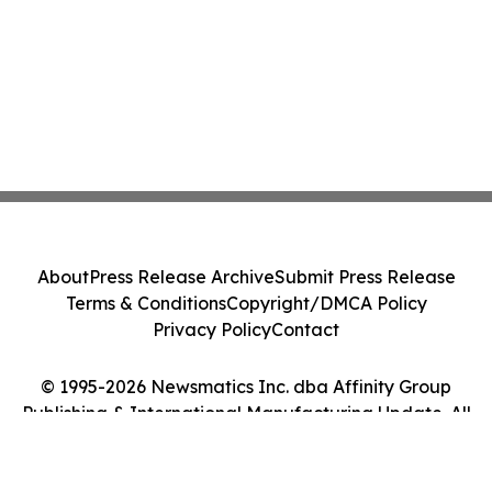
About
Press Release Archive
Submit Press Release
Terms & Conditions
Copyright/DMCA Policy
Privacy Policy
Contact
© 1995-2026 Newsmatics Inc. dba Affinity Group
Publishing & International Manufacturing Update. All
Rights Reserved.
Cookie Settings / Your Privacy Choices