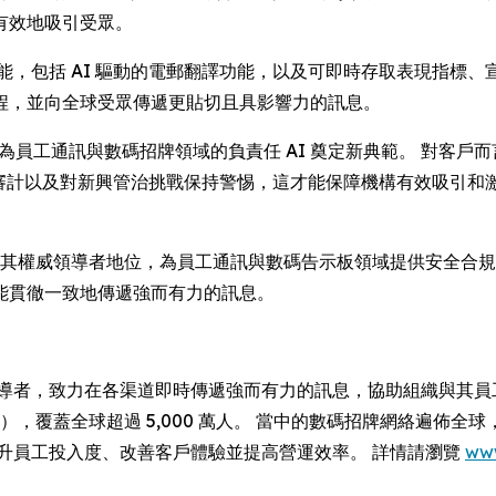
有效地吸引受眾。
功能，包括 AI 驅動的電郵翻譯功能，以及可即時存取表現指標、
程，並向全球受眾傳遞更貼切且具影響力的訊息。
指出：「此認證為員工通訊與數碼招牌領域的負責任 AI 奠定新典範。 
定期審計以及對新興管治挑戰保持警惕，這才能保障機構有效吸引
oppulo 奠定其權威領導者地位，為員工通訊與數碼告示板領域提供安全
能貫徹一致地傳遞強而有力的訊息。
領導者，致力在各渠道即時傳遞強而有力的訊息，協助組織與其員工及
 強企業），覆蓋全球超過 5,000 萬人。 當中的數碼招牌網絡遍佈
以提升員工投入度、改善客戶體驗並提高營運效率。 詳情請瀏覽
ww