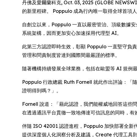
丹佛及愛爾蘭科克, Oct. 03, 2025 (GLOBE N
的新里程碑。 Poppulo 成為行內唯一取得全球首項人
自創立以來，Poppulo 一直以嚴密管治、頂級數據
系統架構，因而更加安心加速採用代理型 AI。
此第三方認證即時生效，彰顯 Poppulo 一直堅守負
管理和問責制度皆達到國際間最嚴謹的標準。
隨著機構持續發展全球業務，包括在歐盟等 AI 規例
Poppulo 行政總裁 Ruth Fornell 就此
證明得到嗎？」。
Fornell 說道：「藉此認證，我們能權威地回答這些問
在透過通訊平台貫徹一致地傳達可信訊息的同時，有
伴隨 ISO 42001 認證進程，Poppulo 加
提供深度個人化洞察分析及建議，
Create
代理工具則