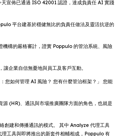
於今天宣佈已通過 ISO 42001 認證，達成負責任 AI 實踐
ppulo 平台建基於穩健無比的負責任做法及靈活抗逆的
機構的嚴格審計，證實 Poppulo 的管治系統、風險
準，讓企業自信無憂地與員工及客戶互動。
來：您如何管理 AI 風險？ 您有什麼管治框架？」 您能
人力資源 (HR)、通訊與市場推廣團隊方面的角色，也就是
示板網絡創建和傳播通訊的模式。 其中
Analyze
代理工具
工具與即將推出的新套件相輔相成，Poppulo 有