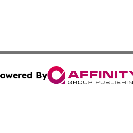
owered By
ubmit Press Release
Terms & Conditions
Copyright/DMCA
ba Affinity Group Publishing & International Manufacturin
Cookie Settings / Your Privacy Choices