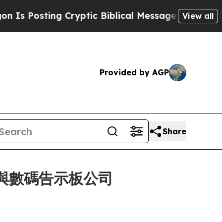
osting Cryptic Biblical Messages on Social Medi
View all
Provided by AGP
Share
通訊與數碼告示板公司