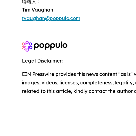
聯絡人：
Tim Vaughan
tvaughan@poppulo.com
Legal Disclaimer:
EIN Presswire provides this news content "as is" 
images, videos, licenses, completeness, legality, o
related to this article, kindly contact the author