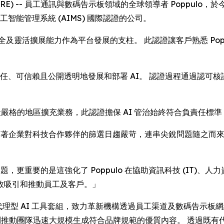
EWSWIRE) -- 員工通訊與數碼告示板領域的全球領導者 Poppulo，
工智能管理系統 (AIMS) 國際認證的公司。
安全及靈活擴展能力作為平台發展的支柱。 此認證讓客戶熟悉 Po
責任、可信賴且公開透明地發展和部署 AI。 認證過程通過認可核證
最嚴格的地區擴充業務，此認證擔保 AI 管治始終符合負責任標
作出評論：「隨著企業對科技合作夥伴的篩選日趨嚴苛，連串尖銳問題隨之而
題，更重要的是這強化了 Poppulo 在協助資訊科技 (IT)、
效吸引和推動員工及客戶。」
快部署全新代理型 AI 工具套組，致力革新機構透過員工渠道及數碼告
推動團隊迅速大規模生成符合品牌規範的優質內容。 透過既有代理