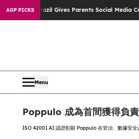
Youth
Brazil Gives Parents Social Media Controls 
AGP PICKS
Menu
Poppulo 成為首間獲得負
ISO 42001 AI 認證彰顯 Poppulo 在管治、