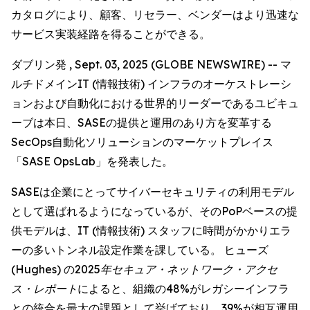
カタログにより、顧客、リセラー、ベンダーはより迅速な
サービス実装経路を得ることができる。
ダブリン発 , Sept. 03, 2025 (GLOBE NEWSWIRE) -- マ
ルチドメインIT (情報技術) インフラのオーケストレーシ
ョンおよび自動化における世界的リーダーであるユビキュ
ーブは本日、SASEの提供と運用のあり方を変革する
SecOps自動化ソリューションのマーケットプレイス
「SASE OpsLab」を発表した。
SASEは企業にとってサイバーセキュリティの利用モデル
として選ばれるようになっているが、そのPoPベースの提
供モデルは、IT (情報技術) スタッフに時間がかかりエラ
ーの多いトンネル設定作業を課している。 ヒューズ
(Hughes) の
2025年セキュア・ネットワーク・アクセ
ス・レポート
によると、組織の48%がレガシーインフラ
との統合を最大の課題として挙げており、39%が相互運用